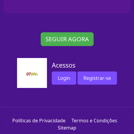
SEGUIR AGORA
Acessos
Login
Registrar-se
Políticas de Privacidade
Termos e Condições
Sitemap