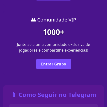
👥 Comunidade VIP
1000+
Junte-se a uma comunidade exclusiva de
jogadores e compartilhe experiências!
Entrar Grupo
📱 Como Seguir no Telegram