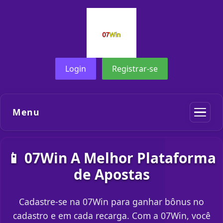
Login
Registrar-se
Menu
📱 07Win A Melhor Plataforma
de Apostas
Cadastre-se na 07Win para ganhar bônus no
cadastro e em cada recarga. Com a 07Win, você